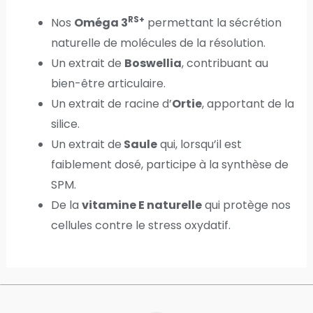
RS+
Nos
Om
é
ga 3
permettant la sécrétion
naturelle de molécules de la résolution.
Un extrait de
Boswellia
, contribuant au
bien-être articulaire.
Un extrait de racine d
’
Ortie
, apportant de la
silice.
Un extrait de
Saule
qui, lorsqu’il est
faiblement dosé, participe à la synth
è
se de
SPM.
De la
vitamine E naturelle
qui prot
è
ge nos
cellules contre le stress oxydatif.